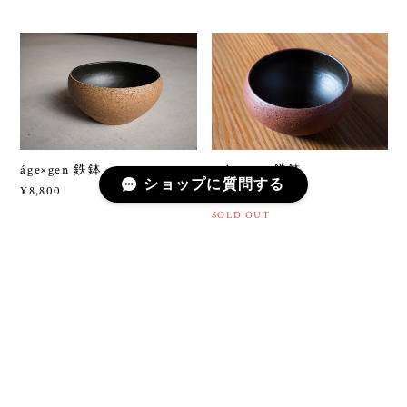
áge×gen 鉄鉢
aube×gen 鉄鉢
ショップに質問する
¥8,800
¥8,800
SOLD OUT
mars リバーシブルシャー
genシャーレ 11.5cm