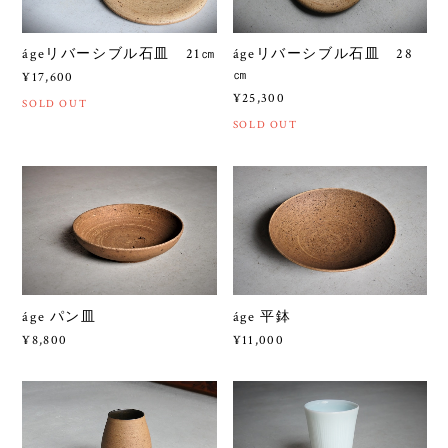
ágeリバーシブル石皿 21㎝
ágeリバーシブル石皿 28
㎝
¥17,600
¥25,300
SOLD OUT
SOLD OUT
áge パン皿
áge 平鉢
¥8,800
¥11,000