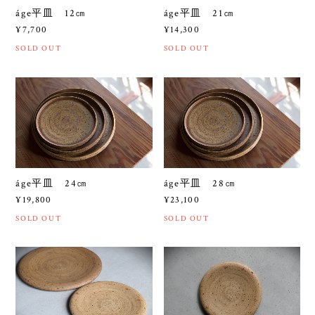
áge平皿 12㎝
áge平皿 21㎝
¥7,700
¥14,300
SOLD OUT
SOLD OUT
áge平皿 24㎝
áge平皿 28㎝
¥19,800
¥23,100
SOLD OUT
SOLD OUT